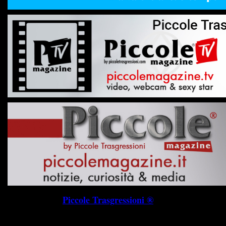
Piccole Trasgressioni ®
P.I. 019745703