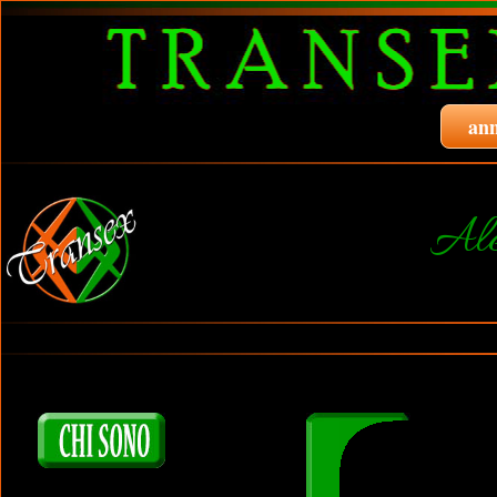
ann
Ale