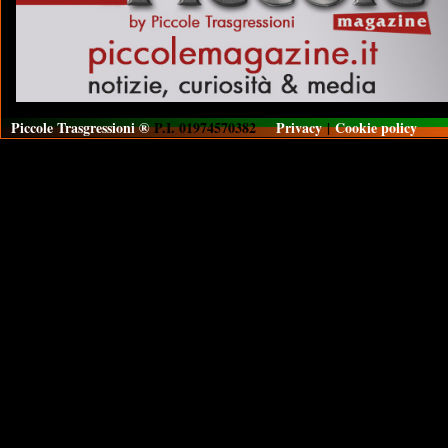
Piccole Trasgressioni ®
P.I. 01974570382
Privacy
|
Cookie policy